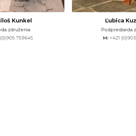
Miloš Kunkel
Ľubica Ku
da združenia
Podpredseda z
 (0)905 759645
M:
 +421 (0)90
Oslavujeme 15. výročie