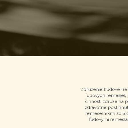
Združenie Ľudové Reme
ľudových remesiel, 
činnosti združenia 
zdravotne postihnut
remeselníkmi zo Slo
ľudovými remeslam