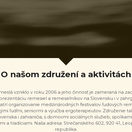
O našom združení a aktivitách
slá vzniklo v roku 2006 a jeho činnosť je zameraná na zac
prezentáciu remesiel a remeselníkov na Slovensku i v zahrga
patrí organizovanie medzinárodných festivalov ľudových reme
ými ľuďmi, seniormi a výučba ergoterapeutov. Združenie tak
venska i zahraničia, s domovmi sociálnych služieb, spolkami
i a tradíciami. Naša adresa: Strečanského 602, 920 41, Leo
republika.