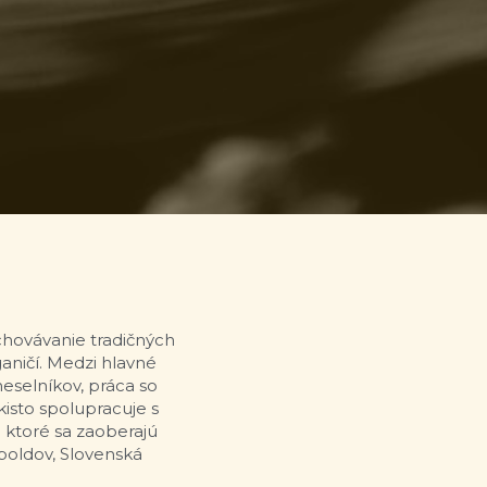
hovávanie tradičných 
ničí. Medzi hlavné 
selníkov, práca so 
isto spolupracuje s 
 ktoré sa zaoberajú 
poldov, Slovenská 