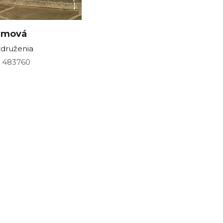
zmová
druženia
3 483760