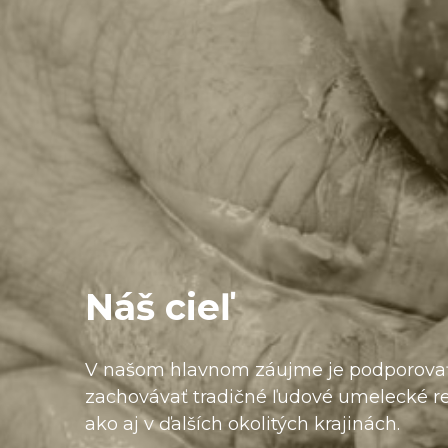
Ná
š cieľ
V našom hlavnom záujme je podporovať 
zachovávať tradičné ľudové umelecké r
ako aj v ďalších okolitých krajinách.