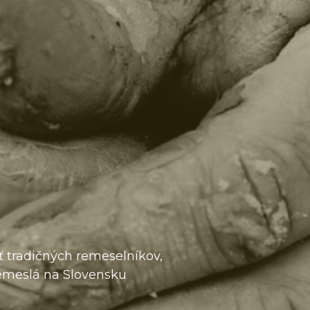
tradičných remeselníkov,
emeslá na Slovensku